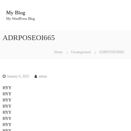
S
k
My Blog
i
My WordPress Blog
p
t
o
ADRPOSEOI665
c
o
n
Home
Uncategorized
ADRPOSEOI665
t
e
n
t
January 6, 2025
admin
HYY
HYY
HYY
HYY
HYY
HYY
HYY
HYY