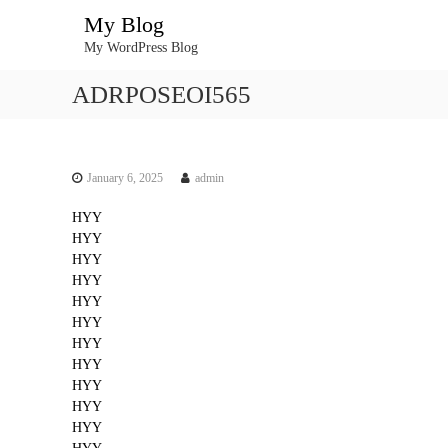
S
My Blog
k
My WordPress Blog
i
p
ADRPOSEOI565
t
o
c
o
n
January 6, 2025
admin
t
HYY
e
HYY
n
HYY
t
HYY
HYY
HYY
HYY
HYY
HYY
HYY
HYY