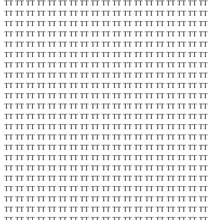
TT
TT
TT
TT
TT
TT
TT
TT
TT
TT
TT
TT
TT
TT
TT
TT
TT
TT
TT
TT
TT
TT
TT
TT
TT
TT
TT
TT
TT
TT
TT
TT
TT
TT
TT
TT
TT
TT
TT
TT
TT
TT
TT
TT
TT
TT
TT
TT
TT
TT
TT
TT
TT
TT
TT
TT
TT
TT
TT
TT
TT
TT
TT
TT
TT
TT
TT
TT
TT
TT
TT
TT
TT
TT
TT
TT
TT
TT
TT
TT
TT
TT
TT
TT
TT
TT
TT
TT
TT
TT
TT
TT
TT
TT
TT
TT
TT
TT
TT
TT
TT
TT
TT
TT
TT
TT
TT
TT
TT
TT
TT
TT
TT
TT
TT
TT
TT
TT
TT
TT
TT
TT
TT
TT
TT
TT
TT
TT
TT
TT
TT
TT
TT
TT
TT
TT
TT
TT
TT
TT
TT
TT
TT
TT
TT
TT
TT
TT
TT
TT
TT
TT
TT
TT
TT
TT
TT
TT
TT
TT
TT
TT
TT
TT
TT
TT
TT
TT
TT
TT
TT
TT
TT
TT
TT
TT
TT
TT
TT
TT
TT
TT
TT
TT
TT
TT
TT
TT
TT
TT
TT
TT
TT
TT
TT
TT
TT
TT
TT
TT
TT
TT
TT
TT
TT
TT
TT
TT
TT
TT
TT
TT
TT
TT
TT
TT
TT
TT
TT
TT
TT
TT
TT
TT
TT
TT
TT
TT
TT
TT
TT
TT
TT
TT
TT
TT
TT
TT
TT
TT
TT
TT
TT
TT
TT
TT
TT
TT
TT
TT
TT
TT
TT
TT
TT
TT
TT
TT
TT
TT
TT
TT
TT
TT
TT
TT
TT
TT
TT
TT
TT
TT
TT
TT
TT
TT
TT
TT
TT
TT
TT
TT
TT
TT
TT
TT
TT
TT
TT
TT
TT
TT
TT
TT
TT
TT
TT
TT
TT
TT
TT
TT
TT
TT
TT
TT
TT
TT
TT
TT
TT
TT
TT
TT
TT
TT
TT
TT
TT
TT
TT
TT
TT
TT
TT
TT
TT
TT
TT
TT
TT
TT
TT
TT
TT
TT
TT
TT
TT
TT
TT
TT
TT
TT
TT
TT
TT
TT
TT
TT
TT
TT
TT
TT
TT
TT
TT
TT
TT
TT
TT
TT
TT
TT
TT
TT
TT
TT
TT
TT
TT
TT
TT
TT
TT
TT
TT
TT
TT
TT
TT
TT
TT
TT
TT
TT
TT
TT
TT
TT
TT
TT
TT
TT
TT
TT
TT
TT
TT
TT
TT
TT
TT
TT
TT
TT
TT
TT
TT
TT
TT
TT
TT
TT
TT
TT
TT
TT