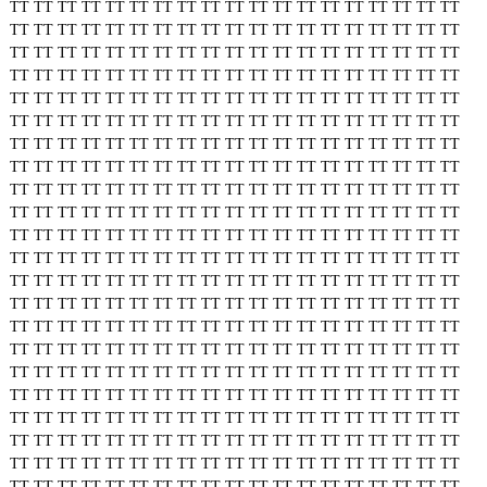
TT
TT
TT
TT
TT
TT
TT
TT
TT
TT
TT
TT
TT
TT
TT
TT
TT
TT
TT
TT
TT
TT
TT
TT
TT
TT
TT
TT
TT
TT
TT
TT
TT
TT
TT
TT
TT
TT
TT
TT
TT
TT
TT
TT
TT
TT
TT
TT
TT
TT
TT
TT
TT
TT
TT
TT
TT
TT
TT
TT
TT
TT
TT
TT
TT
TT
TT
TT
TT
TT
TT
TT
TT
TT
TT
TT
TT
TT
TT
TT
TT
TT
TT
TT
TT
TT
TT
TT
TT
TT
TT
TT
TT
TT
TT
TT
TT
TT
TT
TT
TT
TT
TT
TT
TT
TT
TT
TT
TT
TT
TT
TT
TT
TT
TT
TT
TT
TT
TT
TT
TT
TT
TT
TT
TT
TT
TT
TT
TT
TT
TT
TT
TT
TT
TT
TT
TT
TT
TT
TT
TT
TT
TT
TT
TT
TT
TT
TT
TT
TT
TT
TT
TT
TT
TT
TT
TT
TT
TT
TT
TT
TT
TT
TT
TT
TT
TT
TT
TT
TT
TT
TT
TT
TT
TT
TT
TT
TT
TT
TT
TT
TT
TT
TT
TT
TT
TT
TT
TT
TT
TT
TT
TT
TT
TT
TT
TT
TT
TT
TT
TT
TT
TT
TT
TT
TT
TT
TT
TT
TT
TT
TT
TT
TT
TT
TT
TT
TT
TT
TT
TT
TT
TT
TT
TT
TT
TT
TT
TT
TT
TT
TT
TT
TT
TT
TT
TT
TT
TT
TT
TT
TT
TT
TT
TT
TT
TT
TT
TT
TT
TT
TT
TT
TT
TT
TT
TT
TT
TT
TT
TT
TT
TT
TT
TT
TT
TT
TT
TT
TT
TT
TT
TT
TT
TT
TT
TT
TT
TT
TT
TT
TT
TT
TT
TT
TT
TT
TT
TT
TT
TT
TT
TT
TT
TT
TT
TT
TT
TT
TT
TT
TT
TT
TT
TT
TT
TT
TT
TT
TT
TT
TT
TT
TT
TT
TT
TT
TT
TT
TT
TT
TT
TT
TT
TT
TT
TT
TT
TT
TT
TT
TT
TT
TT
TT
TT
TT
TT
TT
TT
TT
TT
TT
TT
TT
TT
TT
TT
TT
TT
TT
TT
TT
TT
TT
TT
TT
TT
TT
TT
TT
TT
TT
TT
TT
TT
TT
TT
TT
TT
TT
TT
TT
TT
TT
TT
TT
TT
TT
TT
TT
TT
TT
TT
TT
TT
TT
TT
TT
TT
TT
TT
TT
TT
TT
TT
TT
TT
TT
TT
TT
TT
TT
TT
TT
TT
TT
TT
TT
TT
TT
TT
TT
TT
TT
TT
TT
TT