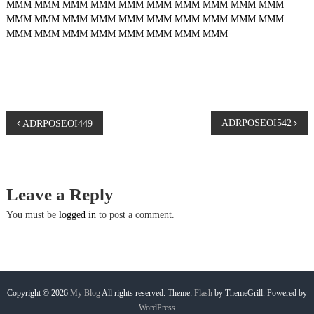
MMM
MMM
MMM
MMM
MMM
MMM
MMM
MMM
MMM
MMM
MMM
MMM
MMM
MMM
MMM
MMM
MMM
MMM
MMM
MMM
MMM
MMM
MMM
MMM
MMM
MMM
MMM
MMM
P
ADRPOSEOI542
ADRPOSEOI449
o
s
Leave a Reply
t
You must be
logged in
to post a comment.
n
a
Copyright © 2026
My Blog
All rights reserved. Theme:
Flash
by ThemeGrill. Powered by
WordPress